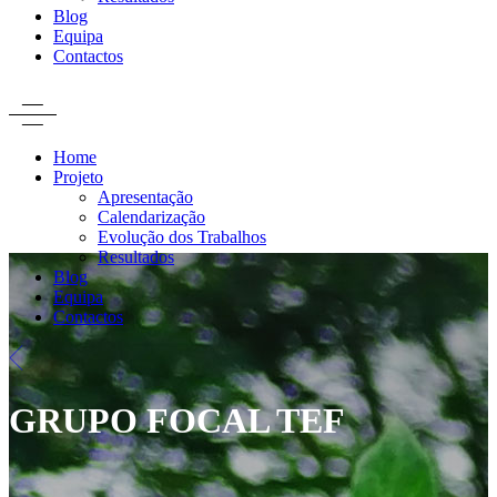
Blog
Equipa
Contactos
Home
Projeto
Apresentação
Calendarização
Evolução dos Trabalhos
Resultados
Blog
Equipa
Contactos
GRUPO FOCAL TEF