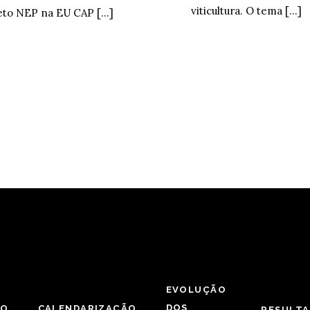
viticultura. O tema […]
ojeto NEP na EU CAP […]
EVOLUÇÃO
DOS
ÃO
CALENDARIZAÇÃO
RESULT