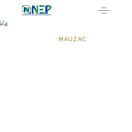
HOME
/
GRAPE
/
RED
/
MAUZAC